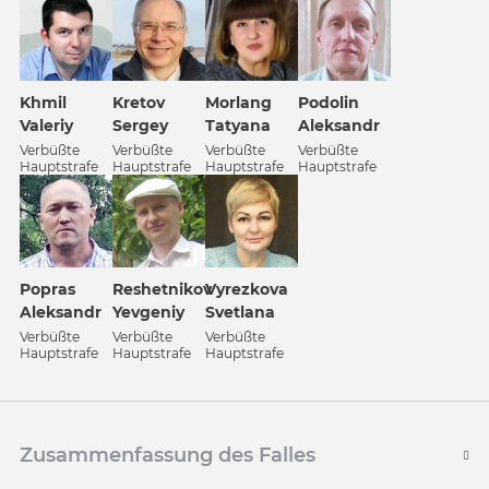
Khmil
Kretov
Morlang
Podolin
Valeriy
Sergey
Tatyana
Aleksandr
Verbüßte
Verbüßte
Verbüßte
Verbüßte
Hauptstrafe
Hauptstrafe
Hauptstrafe
Hauptstrafe
Popras
Reshetnikov
Vyrezkova
Aleksandr
Yevgeniy
Svetlana
Verbüßte
Verbüßte
Verbüßte
Hauptstrafe
Hauptstrafe
Hauptstrafe
Zusammenfassung des Falles