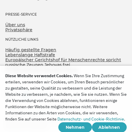
PRESSE-SERVICE
Über uns
Privatsphäre
NÜTZLICHE LINKS
Häufig gestellte Fragen
Lebenslange Haftstrafe
Europäischer Gerichtshof für Menschenrechte spricht
russische Zeugen Jehovas frei
75. Jahrestag der Operation North
Diese Website verwendet Cookies.
Wenn Sie Ihre Zustimmung
erteilen, verwenden wir Cookies, um Ihren Besuch persönlicher
zu gestalten, seine Qualität zu verbessern und die Leistung der
Website zu verbessern, je nachdem, wie Sie sie nutzen. Wenn Sie
die Verwendung von Cookies ablehnen, funktionieren einige
Funktionen der Website möglicherweise nicht. Weitere
Informationen zu den Arten von Cookies, die wir verwenden,
Copyright © 2026
finden Sie auf unserer Seite
Datenschutz- und Cookie-Richtlinie
.
Watch Tower Bible and Tract Society of Korea.
Nehmen
Ablehnen
Alle Rechte vorbehalten.