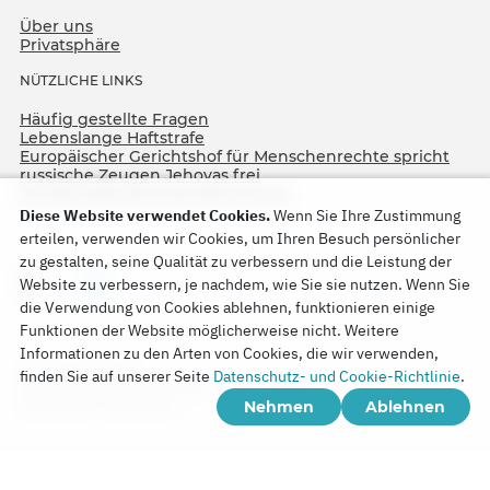
Über uns
Privatsphäre
NÜTZLICHE LINKS
Häufig gestellte Fragen
Lebenslange Haftstrafe
Europäischer Gerichtshof für Menschenrechte spricht
russische Zeugen Jehovas frei
75. Jahrestag der Operation North
Diese Website verwendet Cookies.
Wenn Sie Ihre Zustimmung
erteilen, verwenden wir Cookies, um Ihren Besuch persönlicher
zu gestalten, seine Qualität zu verbessern und die Leistung der
Website zu verbessern, je nachdem, wie Sie sie nutzen. Wenn Sie
die Verwendung von Cookies ablehnen, funktionieren einige
Funktionen der Website möglicherweise nicht. Weitere
Informationen zu den Arten von Cookies, die wir verwenden,
Copyright © 2026
finden Sie auf unserer Seite
Datenschutz- und Cookie-Richtlinie
.
Watch Tower Bible and Tract Society of Korea.
Nehmen
Ablehnen
Alle Rechte vorbehalten.