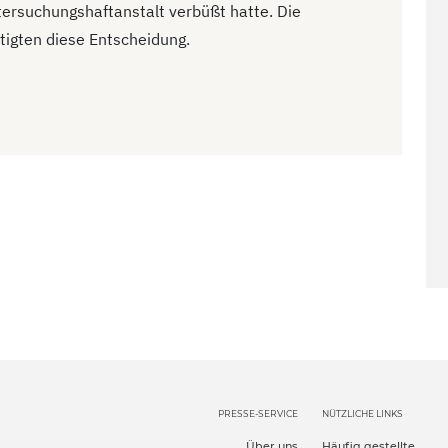
ntersuchungshaftanstalt verbüßt hatte. Die
tigten diese Entscheidung.
PRESSE-SERVICE
NÜTZLICHE LINKS
Über uns
Häufig gestellte