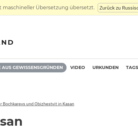
t maschineller Übersetzung übersetzt.
Zurück zu Russis
AND
 AUS GEWISSENSGRÜNDEN
VIDEO
URKUNDEN
TAG
er Bochkarevs und Obizhestvit in Kasan
ysan