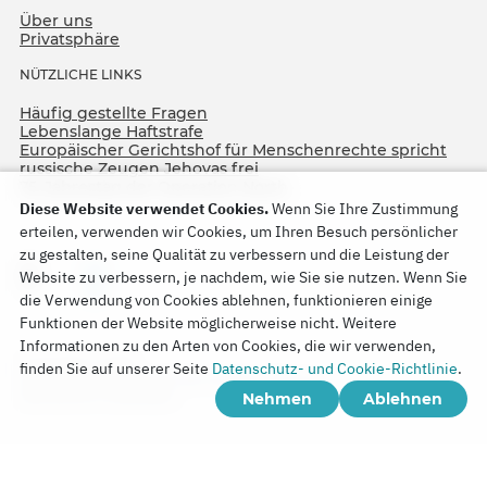
Über uns
Privatsphäre
NÜTZLICHE LINKS
Häufig gestellte Fragen
Lebenslange Haftstrafe
Europäischer Gerichtshof für Menschenrechte spricht
russische Zeugen Jehovas frei
75. Jahrestag der Operation North
Diese Website verwendet Cookies.
Wenn Sie Ihre Zustimmung
erteilen, verwenden wir Cookies, um Ihren Besuch persönlicher
zu gestalten, seine Qualität zu verbessern und die Leistung der
Website zu verbessern, je nachdem, wie Sie sie nutzen. Wenn Sie
die Verwendung von Cookies ablehnen, funktionieren einige
Funktionen der Website möglicherweise nicht. Weitere
Informationen zu den Arten von Cookies, die wir verwenden,
Copyright © 2026
finden Sie auf unserer Seite
Datenschutz- und Cookie-Richtlinie
.
Watch Tower Bible and Tract Society of Korea.
Nehmen
Ablehnen
Alle Rechte vorbehalten.