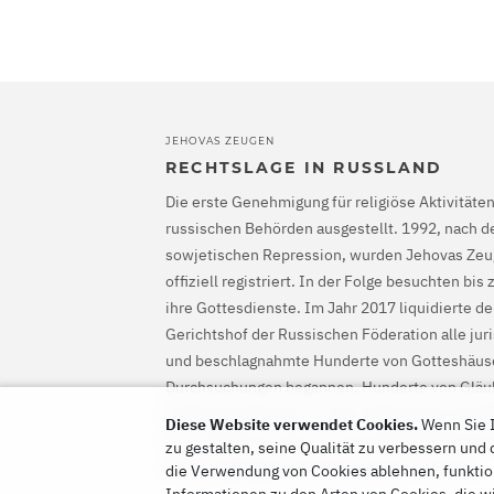
JEHOVAS ZEUGEN
RECHTSLAGE IN RUSSLAND
Die erste Genehmigung für religiöse Aktivität
russischen Behörden ausgestellt. 1992, nach 
sowjetischen Repression, wurden Jehovas Zeu
offiziell registriert. In der Folge besuchten b
ihre Gottesdienste. Im Jahr 2017 liquidierte d
Gerichtshof der Russischen Föderation alle jur
und beschlagnahmte Hunderte von Gotteshäuse
Durchsuchungen begannen, Hunderte von Gläu
Gefängnis gesteckt. Im Jahr 2022 sprach der 
Diese Website verwendet Cookies.
Wenn Sie I
frei, ordnete an, dass sie ihre Strafverfolgung 
zu gestalten, seine Qualität zu verbessern und
ihnen zugefügten Schaden ersetzen müssen.
die Verwendung von Cookies ablehnen, funktio