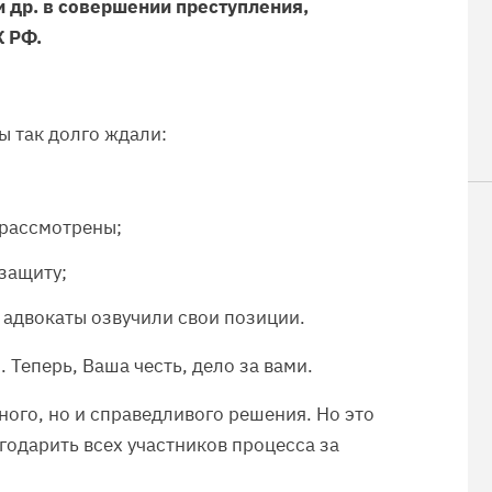
 др. в совершении преступления,
К РФ.
ы так долго ждали:
 рассмотрены;
защиту;
 адвокаты озвучили свои позиции.
 Теперь, Ваша честь, дело за вами.
ного, но и справедливого решения. Но это
годарить всех участников процесса за