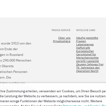
PRESSE-SERVICE
NÜTZLICHE LINKS
Über uns
Häufig gestellte
Privatsphäre
Fragen
en wurde 1913 von den
Lebenslange
Haftstrafe
dem Ende der
Europäischer
gen in Russland
Gerichtshof für
Menschenrechte
is zu 290.000 Menschen
spricht russische
Zeugen Jehovas frei
er Oberste
75. Jahrestag der
Operation North
istischen Personen
rn. Die
bigen wurden ins
EGMR Jehovas Zeugen
hre Zustimmung erteilen, verwenden wir Cookies, um Ihren Besuch pe
einstellen und den
 die Leistung der Website zu verbessern, je nachdem, wie Sie sie nutze
nieren einige Funktionen der Website möglicherweise nicht. Weitere