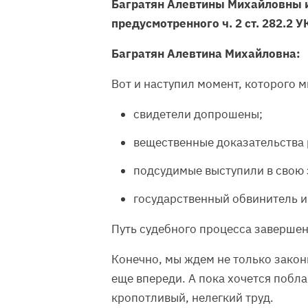
Багратян Алевтины Михайловны и
предусмотренного ч. 2 ст. 282.2 У
Багратян Алевтина Михайловна:
Вот и наступил момент, которого м
свидетели допрошены;
вещественные доказательства
подсудимые выступили в свою 
государственный обвинитель и
Путь судебного процесса завершен.
Конечно, мы ждем не только закон
еще впереди. А пока хочется побла
кропотливый, нелегкий труд.