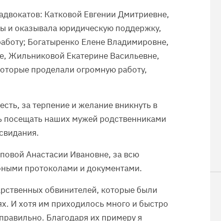
адвокатов: Катковой Евгении Дмитриевне,
сы и оказывала юридическую поддержку,
аботу; Богатыренко Елене Владимировне,
е, Жильниковой Екатерине Васильевне,
оторые проделали огромную работу,
есть, за терпение и желание вникнуть в
ть посещать наших мужей родственниками
свидания.
повой Анастасии Ивановне, за всю
ебными протоколами и документами.
арственных обвинителей, которые были
х. И хотя им приходилось много и быстро
 правильно. Благодаря их примеру я