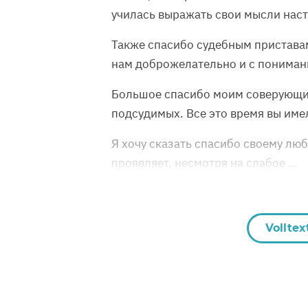
училась выражать свои мысли нас
Также спасибо судебным приставам
нам доброжелательно и с пониман
Большое спасибо моим соверующим
подсудимых. Все это время вы име
Я хочу сказать спасибо своему лю
проявляет, несмотря на слабое …
Volltex