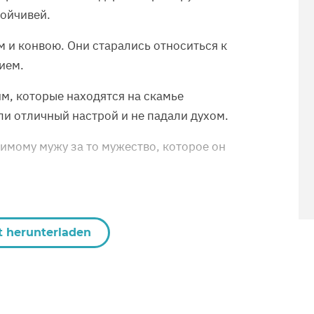
тойчивей.
 и конвою. Они старались относиться к
ием.
, которые находятся на скамье
ли отличный настрой и не падали духом.
бимому мужу за то мужество, которое он
t herunterladen