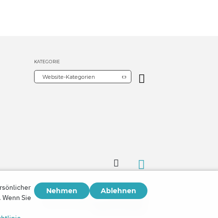
KATEGORIE
Website-Kategorien
rsönlicher
Nehmen
Ablehnen
n. Wenn Sie
Copyright © 2026
Watch Tower Bible and Tract Society of Korea.
Alle Rechte vorbehalten.