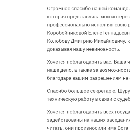
Огромное спасибо нашей команде 
которая представляла мои интере
профессионально исполняя свою р
Коробейниковой Елене Геннадьевн
Колобову Дмитрию Михайловичу, к
доказывая нашу невиновность.
Хочется поблагодарить вас, Ваша ч
наше дело, а также за возможнос
благодаря вашим разрешениям на 
Спасибо большое секретарю, Шуру
техническую работу в связи с суд
Хочется поблагодарить всех госуд
задействованы на наших заседания
читать, они произносили имя Бога