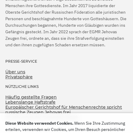
Menschen ihre Gottesdienste. Im Jahr 2017 liquidierte der
Oberste Gerichtshof der Russischen Föderation alle juristischen
Personen und beschlagnahmte Hunderte von Gotteshäusern. Die
Durchsuchungen begannen, Hunderte von Gläubigen wurden ins
Gefängnis gesteckt. Im Jahr 2022 sprach der EGMR Jehovas
Zeugen frei, ordnete an, dass sie ihre Strafverfolgung einstellen
und den ihnen zugefügten Schaden ersetzen müssen.
PRESSE-SERVICE
Über uns
Privatsphäre
NÜTZLICHE LINKS
Häufig gestellte Fragen
Lebenslange Haftstrafe
Europäischer Gerichtshof für Menschenrechte spricht
russische Zeugen Jehovas frei
75. Jahrestag der Operation North
Diese Website verwendet Cookies.
Wenn Sie Ihre Zustimmung
erteilen, verwenden wir Cookies, um Ihren Besuch persönlicher