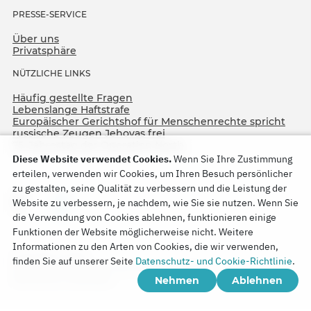
PRESSE-SERVICE
Über uns
Privatsphäre
NÜTZLICHE LINKS
Häufig gestellte Fragen
Lebenslange Haftstrafe
Europäischer Gerichtshof für Menschenrechte spricht
russische Zeugen Jehovas frei
75. Jahrestag der Operation North
Diese Website verwendet Cookies.
Wenn Sie Ihre Zustimmung
erteilen, verwenden wir Cookies, um Ihren Besuch persönlicher
zu gestalten, seine Qualität zu verbessern und die Leistung der
Website zu verbessern, je nachdem, wie Sie sie nutzen. Wenn Sie
die Verwendung von Cookies ablehnen, funktionieren einige
Funktionen der Website möglicherweise nicht. Weitere
Informationen zu den Arten von Cookies, die wir verwenden,
Copyright © 2026
finden Sie auf unserer Seite
Datenschutz- und Cookie-Richtlinie
.
Watch Tower Bible and Tract Society of Korea.
Nehmen
Ablehnen
Alle Rechte vorbehalten.