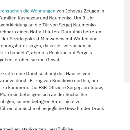
rchsuchen die Wohnungen
von Jehovas Zeugen in
e Familien Kusnezow und Naumenko. Um 8 Uhr
rwehrkleidung an die Tür von Sergej Naumenko
chbarn einen Notfall hätten. Daraufhin betreten
, der Bezirkspolizist Medwedew mit Waffen und
dnungshüter sagen, dass sie "versuchen, in
zu handeln", aber als Reaktion auf Sergejs
 geben, drohen sie mit Gewalt.
tzkräfte eine Durchsuchung des Hauses von
Ivanovo durch. Er zog von Konakovo dorthin, um
r zu kümmern. Die FSB-Offiziere Sergej Jerofejew,
otorkin beteiligen sich an der Suche. Sie
äubigen, seinen betagten Vater nicht zu
 führen die Suche ohne jegliche Gewalt oder Druck
ermedien, Bankkarten, persönliche