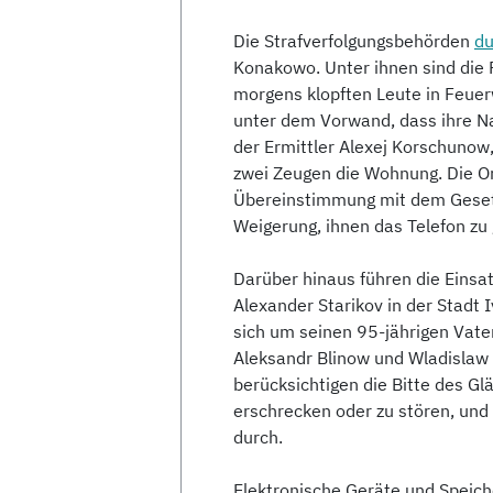
Die Strafverfolgungsbehörden
du
Konakowo. Unter ihnen sind di
morgens klopften Leute in Feue
unter dem Vorwand, dass ihre Na
der Ermittler Alexej Korschunow
zwei Zeugen die Wohnung. Die Or
Übereinstimmung mit dem Gesetz 
Weigerung, ihnen das Telefon zu
Darüber hinaus führen die Einsa
Alexander Starikov in der Stadt 
sich um seinen 95-jährigen Vate
Aleksandr Blinow und Wladislaw M
berücksichtigen die Bitte des Gl
erschrecken oder zu stören, und
durch.
Elektronische Geräte und Speich