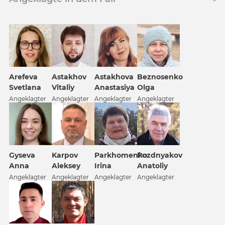
Beznosenko
Arefeva
Astakhov
Astakhova
Olga
Svetlana
Vitaliy
Anastasiya
Angeklagter
Angeklagter
Angeklagter
Angeklagter
Pozdnyakov
Gyseva
Karpov
Parkhomenko
Anatoliy
Anna
Aleksey
Irina
Angeklagter
Angeklagter
Angeklagter
Angeklagter