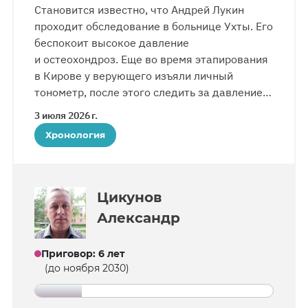
Становится известно, что Андрей Лукин
проходит обследование в больнице Ухты. Его
беспокоит высокое давление
и остеохондроз. Еще во время этапирования
в Кирове у верующего изъяли личный
тонометр, после этого следить за давлением
стало невозможно. «Отдыхает,
3 июля 2026 г.
восстанавливается, питание хорошее», —
Хронология
говорит жена Елена, навестившая его
в больнице. По словам Андрея, врачи
внимательные. Серьезное лечение назначат
после обследования. В больнице
Цикунов
электронная связь для осужденных
Александр
отсутствует.
Приговор
:
6 лет
(до ноября 2030)