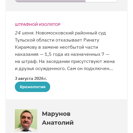
ШТРАФНОЙ ИЗОЛЯТОР
24 июня.
Новомосковский районный суд
Тульской области отказывает Ринату
Кирамову в замене неотбытой части
наказания — 1,5 года из назначенных 7 —
на штраф. На заседании присутствуют жена
и друзья осужденного. Сам он подключен
к слушанию по видео-конференц-связи
3 августа 2026 г.
из колонии. Единственным основанием для
Хронология
отказа служит характеристика
от администрации колонии. Однако тот же
документ содержит положительные
сведения об осужденном: трудоустроен,
Марунов
поощрен за добросовестный труд, прошел
Анатолий
профессиональное обучение, поддерживает
семейные связи и соблюдает нормы