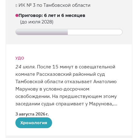
ИК № 3 по Тамбовской области
общежития.
Приговор
:
6 лет и 6 месяцев
(до июля 2028)
УДО
24 июля.
После 15 минут в совещательной
комнате Рассказовский районный суд
Тамбовской области отказывает Анатолию
Марунову в условно-досрочном
освобождении. На предшествующем этому
заседании судья спрашивает у Марунова,
за что его приговорили к колонии.
3 августа 2026 г.
«К экстремистской организации я никакого
Хронология
отношения не имел, являлся только
верующим Свидетелем Иеговы», — поясняет