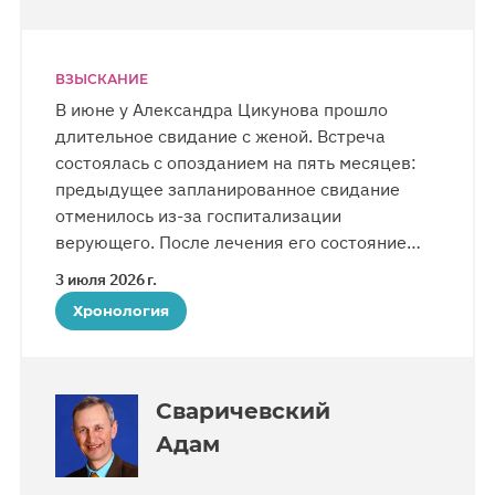
ВЗЫСКАНИЕ
В июне у Александра Цикунова прошло
длительное свидание с женой. Встреча
состоялась с опозданием на пять месяцев:
предыдущее запланированное свидание
отменилось из-за госпитализации
верующего. После лечения его состояние
удовлетворительное. В отряде содержится
3 июля 2026 г.
около 80 человек. Молодые заключенные
Хронология
нередко называют Александра «дедом» —
в знак уважения к возрасту. Личную Библию
верующему по-прежнему не вернули.
По словам супруги Александра, многие
Сваричевский
жители Калтана — небольшого города
Адам
с населением в 20 тысяч — хорошо знают
верующего и возмущены приговором. Они