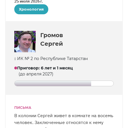
25 июля 2026 г.
нет тонометра. Его также не выводят
Хронология
на прогулки. По этому поводу верующий
подал уже две жалобы начальнику колонии.
Громов
Сергей
ИК № 2 по Республике Татарстан
Приговор
:
6 лет и 1 месяц
(до апреля 2027)
ПИСЬМА
В колонии Сергей живет в комнате на восемь
человек. Заключенные относятся к нему