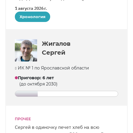
за изготовление игрушек для детского дома
1 августа 2026 г.
и за третье место в турнире по настольному
Хронология
теннису — начальник колонии лично вручил
верующему грамоту. Сотрудники колонии
и другие заключенные отмечают мастерство
верующего: в сувенирном цехе
Жигалов
он изготавливает нарды, шахматы
Сергей
и шкатулки.
ИК № 1 по Ярославской области
Приговор
:
6 лет
(до октября 2030)
ПРОЧЕЕ
Сергей в одиночку печет хлеб на всю