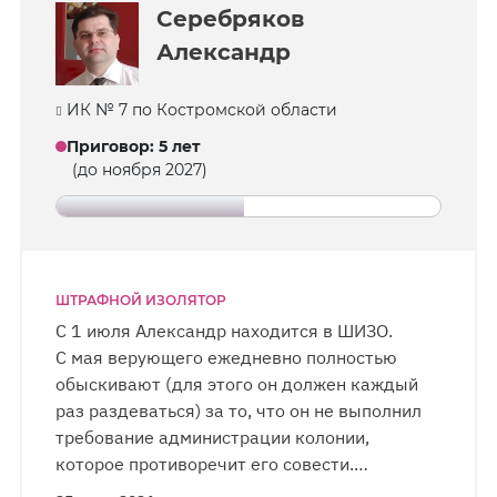
симптомы которого сохранялись несколько
Серебряков
месяцев. Письма продолжают поступать
Александр
преимущественно в электронном виде, тогда
как обычная корреспонденция доходит
ИК № 7 по Костромской области
значительно реже. Верующего
на длительном свидании посетила дочь.
Приговор
:
5 лет
(до ноября 2027)
ШТРАФНОЙ ИЗОЛЯТОР
С 1 июля Александр находится в ШИЗО.
С мая верующего ежедневно полностью
обыскивают (для этого он должен каждый
раз раздеваться) за то, что он не выполнил
требование администрации колонии,
которое противоречит его совести.
Александр страдает от гипертонии, но у него