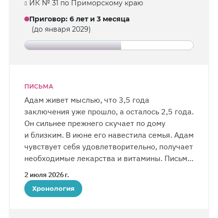
ИК № 31 по Приморскому краю
регулярно интересуются состоянием
Александра, передают ему приветы
Приговор
:
6 лет и 3 месяца
и добрые пожелания.
(до января 2029)
ПИСЬМА
Адам живет мыслью, что 3,5 года
заключения уже прошло, а осталось 2,5 года.
Он сильнее прежнего скучает по дому
и близким. В июне его навестила семья. Адам
чувствует себя удовлетворительно, получает
необходимые лекарства и витамины. Письма
верующему приходят в целом регулярно —
2 июля 2026 г.
от 10 до 40 в неделю, хотя бывало, что
Хронология
их не выдавали по две недели подряд. Часть
писем Адама не получает по неизвестным
причинам; заказные доходят, но иногда