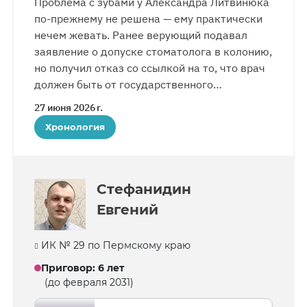
Проблема с зубами у Александра Литвинюка
по-прежнему не решена — ему практически
нечем жевать. Ранее верующий подавал
заявление о допуске стоматолога в колонию,
но получил отказ со ссылкой на то, что врач
должен быть от государственного
учреждения. Верующий пользуется
27 июня 2026 г.
в колонии уважением, заключенные часто
Хронология
советуются с ним по разным жизненным
вопросам. Иногда он помогает
им с процессуальными документами.
Стефанидин
Евгений
ИК № 29 по Пермскому краю
Приговор
:
6 лет
(до февраля 2031)