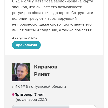
С 21 июля у Катамова заблокирована карта
звонков, что лишает его возможности
регулярно общаться с дочерью. Сотрудники
колонии требуют, чтобы верующий
не произносил даже слово «Бог», иначе его
лишат писем и свиданий, а также поместят
в ШИЗО. Письма и сейчас ему передают
4 августа 2026 г.
в основном только от дочери. Библии
Хронология
у Катамова по-прежнему нет.
Кирамов
Ринат
ИК № 6 по Тульской области
Приговор
:
7 лет
(до декабря 2027)