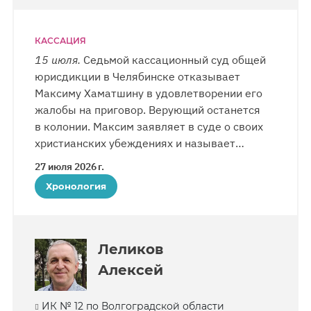
КАССАЦИЯ
15 июля.
Седьмой кассационный суд общей
юрисдикции в Челябинске отказывает
Максиму Хаматшину в удовлетворении его
жалобы на приговор. Верующий останется
в колонии. Максим заявляет в суде о своих
христианских убеждениях и называет
экстремизм «тяжелым грехом». Сторона
27 июля 2026 г.
защиты указывает на отсутствие состава
Хронология
преступления и процессуальные нарушения.
Суд эти доводы не учитывает.
Леликов
Алексей
ИК № 12 по Волгоградской области