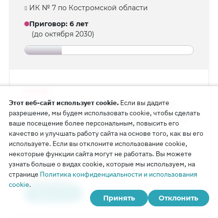
ИК № 7 по Костромской области
Приговор
:
6 лет
(до октября 2030)
ПРОЧЕЕ
Этот веб-сайт использует cookie.
Если вы дадите
В колонии, где Виктор Кудинов отбывает
разрешение, мы будем использовать cookie, чтобы сделать
наказание, проходит день открытых дверей.
ваше посещение более персональным, повысить его
Родственники осужденных получают
качество и улучшать работу сайта на основе того, как вы его
возможность лично ознакомиться
используете. Если вы отклоните использование cookie,
с условиями содержания. Виктора посещает
некоторые функции сайта могут не работать. Вы можете
супруга. Кухня в жилом корпусе оснащена
узнать больше о видах cookie, которые мы используем, на
странице
Политика конфиденциальности и использования
новым гарнитуром и тремя большими
25 июня 2026 г.
cookie
.
холодильниками. Заключенные могут
Хронология
получать образование в учебном корпусе
Принять
Отклонить
колонии. Здесь есть учебные,