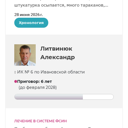
штукатурка осыпается, много тараканов,
а летом — нашествие комаров. Верующий
28 июня 2026 г.
старается концентрироваться
Хронология
на положительном и искать красоту
за окном: наблюдает за чайками и кошками,
радуется цветам. Есть возможность
выходить на прогулки 4—5 раз в неделю.
Литвинюк
Александр
ИК № 6 по Ивановской области
Приговор
:
6 лет
(до февраля 2028)
ЛЕЧЕНИЕ В СИСТЕМЕ ФСИН