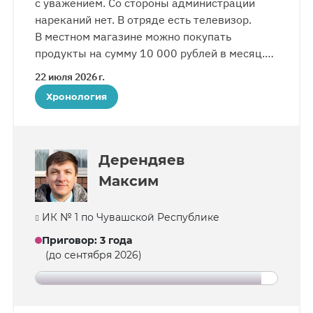
с уважением. Со стороны администрации
нареканий нет. В отряде есть телевизор.
В местном магазине можно покупать
продукты на сумму 10 000 рублей в месяц.
После очередной проверки почты Сергею
22 июля 2026 г.
выдали около 20 писем сразу. Он услышал
Хронология
разговор между мужчинами, один из которых
с удивлением заметил: «Что-то я не видел,
чтобы столько писем давали другим». При
поступлении в колонию у Сергея изъяли
Дерендяев
Библию, сказав, что читать ее нужно
Максим
в церкви.
ИК № 1 по Чувашской Республике
Приговор
:
3 года
(до сентября 2026)