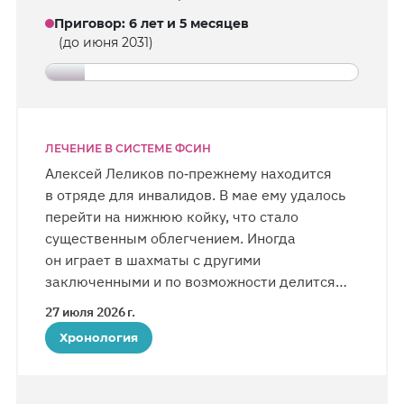
Приговор
:
6 лет и 5 месяцев
(до июня 2031)
ЛЕЧЕНИЕ В СИСТЕМЕ ФСИН
Алексей Леликов по‑прежнему находится
в отряде для инвалидов. В мае ему удалось
перейти на нижнюю койку, что стало
существенным облегчением. Иногда
он играет в шахматы с другими
заключенными и по возможности делится
с ними продуктами. В конце марта у Алексея
27 июля 2026 г.
случился сосудистый криз и возникло
Хронология
головокружение, в связи с чем он прошел
курс лечения. Одновременно он перенес
респираторное заболевание, отдельные