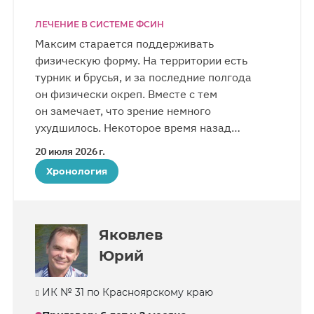
ЛЕЧЕНИЕ В СИСТЕМЕ ФСИН
Максим старается поддерживать
физическую форму. На территории есть
турник и брусья, и за последние полгода
он физически окреп. Вместе с тем
он замечает, что зрение немного
ухудшилось. Некоторое время назад
Максиму также удалось попасть на прием
20 июля 2026 г.
к стоматологу. В колонии верующий
Хронология
приобрел хорошую репутацию, он особенно
замечает это с приближением конца срока.
Администрация доверяет ему сложные
работы по электрике. Заключенные
Яковлев
относятся к Дерендяеву с уважением.
Юрий
Письма последние два месяца приходят
заметно реже.
ИК № 31 по Красноярскому краю