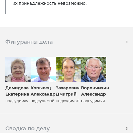
их принадлежность невозможно.
Фигуранты дела
Демидова
Копылец
Захаревич
Ворончихин
Екатерина
Александр
Дмитрий
Александр
подсудимая
подсудимый
подсудимый
подсудимый
Сводка по делу