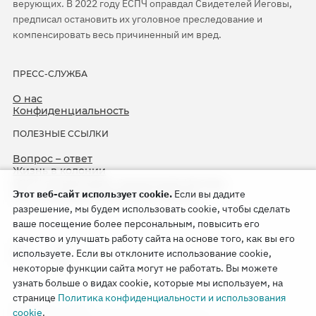
верующих. В 2022 году ЕСПЧ оправдал Свидетелей Иеговы,
предписал остановить их уголовное преследование и
компенсировать весь причиненный им вред.
ПРЕСС-СЛУЖБА
О нас
Конфиденциальность
ПОЛЕЗНЫЕ ССЫЛКИ
Вопрос – ответ
Жизнь в колонии
ЕСПЧ оправдывает Свидетелей Иеговы
Этот веб-сайт использует cookie.
Если вы дадите
75-я годовщина операции «Север»
разрешение, мы будем использовать cookie, чтобы сделать
ваше посещение более персональным, повысить его
качество и улучшать работу сайта на основе того, как вы его
используете. Если вы отклоните использование cookie,
некоторые функции сайта могут не работать. Вы можете
узнать больше о видах cookie, которые мы используем, на
странице
Политика конфиденциальности и использования
Copyright © 2026
cookie
.