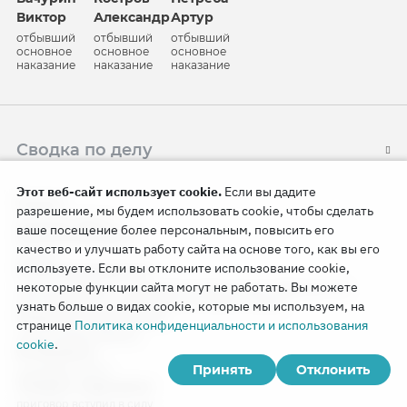
Виктор
Александр
Артур
отбывший
отбывший
отбывший
основное
основное
основное
наказание
наказание
наказание
Сводка по делу
Этот веб-сайт использует cookie.
Если вы дадите
Регион:
разрешение, мы будем использовать cookie, чтобы сделать
Липецкая область
ваше посещение более персональным, повысить его
Населенный пункт:
качество и улучшать работу сайта на основе того, как вы его
Липецк
используете. Если вы отклоните использование cookie,
В чем подозревается:
некоторые функции сайта могут не работать. Вы можете
«организовывали и проводили религиозные собрания» (из
постановления о возбуждении уголовного дела)
узнать больше о видах cookie, которые мы используем, на
Номер уголовного дела:
странице
Политика конфиденциальности и использования
11907420001000023
cookie
.
Возбуждено:
Принять
Отклонить
2 декабря 2019 г.
Текущая стадия дела:
приговор вступил в силу