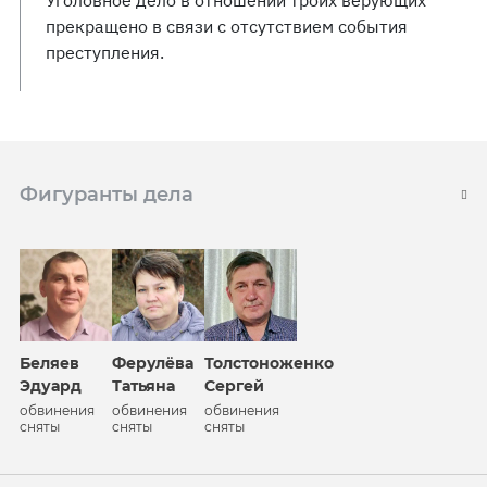
Уголовное дело в отношении троих верующих
прекращено в связи с отсутствием события
преступления.
Фигуранты дела
Беляев
Ферулёва
Толстоноженко
Эдуард
Татьяна
Сергей
обвинения
обвинения
обвинения
сняты
сняты
сняты