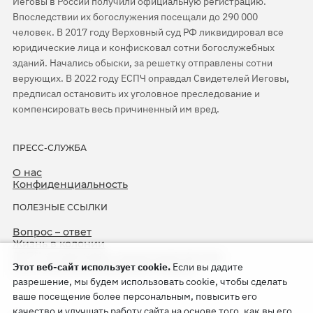
Иеговы в России получили официальную регистрацию.
Впоследствии их богослужения посещали до 290 000
человек. В 2017 году Верховный суд РФ ликвидировал все
юридические лица и конфисковал сотни богослужебных
зданий. Начались обыски, за решетку отправлены сотни
верующих. В 2022 году ЕСПЧ оправдал Свидетелей Иеговы,
предписал остановить их уголовное преследование и
компенсировать весь причиненный им вред.
ПРЕСС-СЛУЖБА
О нас
Конфиденциальность
ПОЛЕЗНЫЕ ССЫЛКИ
Вопрос – ответ
Жизнь в колонии
ЕСПЧ оправдывает Свидетелей Иеговы
Этот веб-сайт использует cookie.
Если вы дадите
75-я годовщина операции «Север»
разрешение, мы будем использовать cookie, чтобы сделать
ваше посещение более персональным, повысить его
качество и улучшать работу сайта на основе того, как вы его